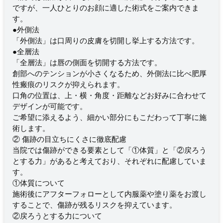
ですが、一人ひとりのお顔に適した術式をご案内できま
す。
●外側法
「外側法」は口周りの皮膚を切開し挙上する方法です。
●全層法
「全層法」は唇の側面を切開する方法です。
創部へのテンションが小さくなるため、外側法に比べ肥厚
性瘢痕のリスクが抑えられます。
口角の位置は、上・横・角度・距離などお好みに合わせて
デザインが可能です。
ご希望に添えるよう、細かい部分にもこだわって丁寧に施
術します。
② 傷跡の目立ちにくさに徹底配慮
当院では傷跡ができる要素として「①体質」と「②戻ろう
とする力」があると考えており、それぞれに配慮していま
す。
①体質について
施術後にアフターフォローとして内服薬や塗り薬をお渡し
することで、傷跡が残るリスクを抑えています。
②戻ろうとする力について