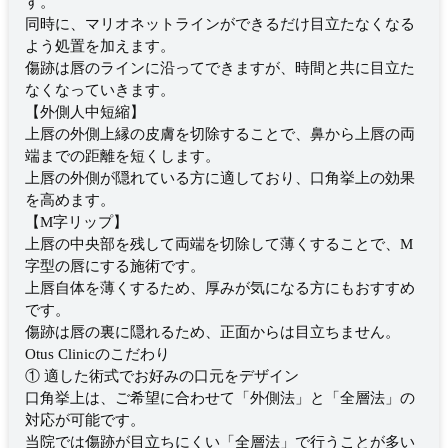
す。
同時に、マリオネットラインができるだけ目立たなくなる
よう処置を加えます。
傷跡は唇のラインに沿ってできますが、時間と共に目立た
なくなっていきます。
【外側人中短縮】
上唇の外側上縁の皮膚を切除することで、鼻から上唇の両
端までの距離を短くします。
上唇の外側が隠れている方に適しており、口角挙上の効果
を高めます。
【M字リップ】
上唇の中央部を残して両端を切除して薄くすることで、M
字型の唇にする施術です。
上唇自体を薄くするため、厚みが気になる方にもおすすめ
です。
傷跡は唇の裏に隠れるため、正面からは目立ちません。
Otus Clinicのこだわり
① 適した術式でお好みの口元をデザイン
口角挙上は、ご希望に合わせて「外側法」と「全層法」の
対応が可能です。
当院では傷跡が目立ちにくい「全層法」で行うことが多い