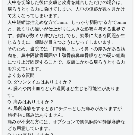
人中を切除した後に皮膚と皮膚を縫合しただけの場合は、
戻ろうとする力に負けてしまい、人中の傷跡が数ヶ月かけ
て太くなってしまいます。
人中短縮は控えめな方で3mm、しっかり切除する方で5mm
と、数ミリの違いが仕上がりに大きな影響を与える世界で
す。傷跡が数ミリ伸びただけでも、効果に大きな問題が生
じるうえに、傷跡が目立つようになってしまいます。
そのため、当院では「口輪筋」という鼻下の厚みがある筋
肉を、鼻中隔軟骨周囲や上顎骨前鼻棘骨膜などの硬い組織
につり上げ固定することで、皮膚にかかる戻ろうとする力
を抑えています。
よくある質問
Q. ダウンタイムはありますか？
A. 腫れや内出血などが1週間ほど生じる可能性がありま
す。
Q. 痛みはありますか？
A. 局所麻酔をするときにチクっとした痛みがありますが、
施術中に痛みはありません。
痛みが不安な方には、オプションで笑気麻酔や静脈麻酔な
ども用意しています。