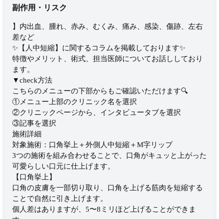
副作用・リスク
】内出血、腫れ、赤み、むくみ、痛み、感染、傷跡、左右
差など
✨【人中短縮】に関するコラムを掲載しております✨
特徴やメリット、術式、担当医師についてお話ししており
ます。
▼check方法
こちらのメニューの下部からもご確認いただけます🔍
①メニュー上部のクリニック名を選択
②クリニックページから、インタビュータブを選択
③記事を選択
施術詳細
対象施術：口角挙上＋外側人中短縮＋M字リップ
3つの施術を組み合わせることで、口角がキュッと上がった
可愛らしい口元に仕上げます。
【口角挙上】
口角の皮膚を一部切り取り、口角を上げる筋肉を短縮する
ことで自然に引き上げます。
個人差はありますが、5〜8ミリほど上げることができま