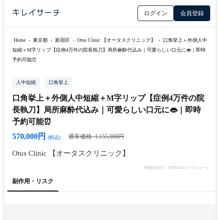
ログイン
会員登録
Home
›
東京都
›
新宿区
›
Otus Clinic 【オータスクリニック】
›
口角挙上＋外側人中
短縮＋M字リップ【症例4万件の院長執刀】局所麻酔代込み｜可愛らしい口元に👄｜即時
予約可能⏰
人中短縮
口角挙上
口角挙上＋外側人中短縮＋M字リップ【症例4万件の院
長執刀】局所麻酔代込み｜可愛らしい口元に👄｜即時
予約可能⏰
570,000円
通常価格: 1,155,000円
(税込)
Otus Clinic 【オータスクリニック】
情報提供元：TRIBEAU(トリビュー)
副作用・リスク