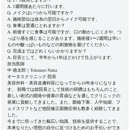
Q. いつ抜糸しますか？
A. 1週間後あたりに行います。
Q. メイクはいつから可能ですか？
A. 施術部位は抜糸の翌日からメイク可能です。
Q. 食事は普通にとれますか？
A. 術後すぐに食事は可能ですが、口の動かしにくさや、つ
っぱり感を感じることがあります。施術後1〜2週間は辛い
ものや酸っぱいものなどの刺激物を避けてください。
Q. 完成まではどれくらいかかりますか？
A. 目安として、半年から1年ほどかけて仕上がります。
担当医師
中 徳太郎｜Tokutaro Naka
オータスクリニック 院長
美容外科・美容皮膚科医になってから10年余りになりま
す。 前職では総院長として技術の研鑽はもちろんのこと、
新しい術式の開発や後輩の育成などを通してクリニックの
発展に貢献してきました。また、眼瞼下垂、人中短縮、フ
ェイスリフトなど他院修正困難症例も数多く経験してきま
した。
今までに培ってきた幅広い知識、技術を提供することで、
本来なりたい理想の自分に近づけるためのお手伝いができ