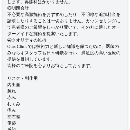
します。再診料はかかりません。
③明朗会計
不必要な高額施術をおすすめしたり、不明瞭な追加料金を
請求したりすることは一切ありません。カウンセリングに
て患者様のご希望をしっかり聞いて、その方に適したオー
ダーメイドな施術を提案いたします。
④クオリティの維持
Otus Clinicでは技術力と新しい知識を保つために、医師の
みならずスタッフも日々研鑽を行い、満足度の高い医療の
提供を目指しています。
皆様のご来院を心よりお待ちしております。
リスク・副作用
内出血
腫れ
赤み
むくみ
痛み
左右差
傷跡
感染