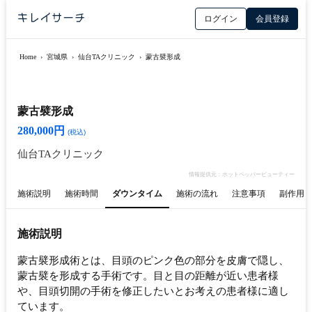
ログイン
会員登録
Home
›
宮城県
›
仙台TAクリニック
›
蒙古襞形成
蒙古襞形成
280,000円
(税込)
仙台TAクリニック
情報提供元：ホットペッパービューティー
施術説明
施術時間
ダウンタイム
施術の流れ
注意事項
副作用
施術説明
蒙古襞形成術とは、目頭のピンク色の部分を皮膚で隠し、
蒙古襞を形成する手術です。目と目の距離が近い患者様
や、目頭切開の手術を修正したいとお考えの患者様に適し
ています。