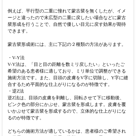
例えば、平行型の二重に憧れて蒙古襞を無くしたが、イメ
ージと違ったので末広型の二重に戻したい場合などに蒙古
襞形成を行うことで、自然で優しい目元に戻す効果が期待
できます。
蒙古襞形成術には、主に下記の２種類の方法があります。
・V-Y法
V-Y法は、「目と目の距離を数ミリ戻したい」といったご
希望のある患者様に適しており、ミリ単位で調整ができる
施術方法です。また、目頭の皮膚をV字に切除し、Y字に縫
合するため平面的な仕上がりになるのが特徴です。
・逆Z法
逆Z法は、目頭の皮膚を剥離し、回転させて下に移動後、
ピンク色の部分にかぶせ、蒙古襞を形成します。皮膚を覆
いかぶせて蒙古襞を形成するので、立体的な仕上がりにな
るのが特徴です。
どちらの施術方法が適しているかは、患者様のご希望され