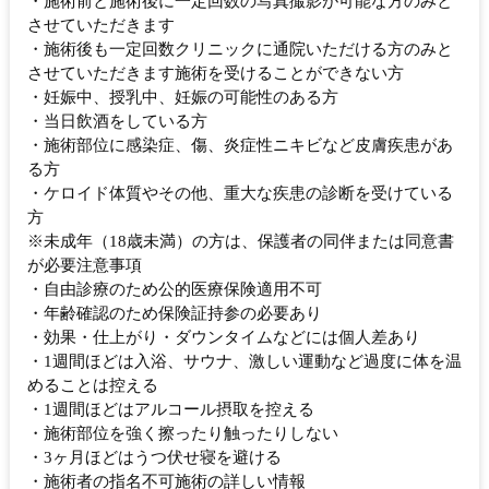
・施術前と施術後に一定回数の写真撮影が可能な方のみと
させていただきます
・施術後も一定回数クリニックに通院いただける方のみと
させていただきます施術を受けることができない方
・妊娠中、授乳中、妊娠の可能性のある方
・当日飲酒をしている方
・施術部位に感染症、傷、炎症性ニキビなど皮膚疾患があ
る方
・ケロイド体質やその他、重大な疾患の診断を受けている
方
※未成年（18歳未満）の方は、保護者の同伴または同意書
が必要注意事項
・自由診療のため公的医療保険適用不可
・年齢確認のため保険証持参の必要あり
・効果・仕上がり・ダウンタイムなどには個人差あり
・1週間ほどは入浴、サウナ、激しい運動など過度に体を温
めることは控える
・1週間ほどはアルコール摂取を控える
・施術部位を強く擦ったり触ったりしない
・3ヶ月ほどはうつ伏せ寝を避ける
・施術者の指名不可施術の詳しい情報