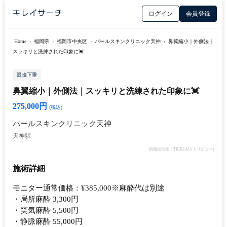
ログイン
会員登録
Home
›
福岡県
›
福岡市中央区
›
パールスキンクリニック天神
›
鼻翼縮小｜外側法｜
スッキリと洗練された印象に💓
眼瞼下垂
鼻翼縮小｜外側法｜スッキリと洗練された印象に💓
275,000円
(税込)
パールスキンクリニック天神
天神駅
情報提供元：TRIBEAU(トリビュー)
施術詳細
モニター通常価格：¥385,000※麻酔代は別途
・局所麻酔 3,300円
・笑気麻酔 5,500円
・静脈麻酔 55,000円