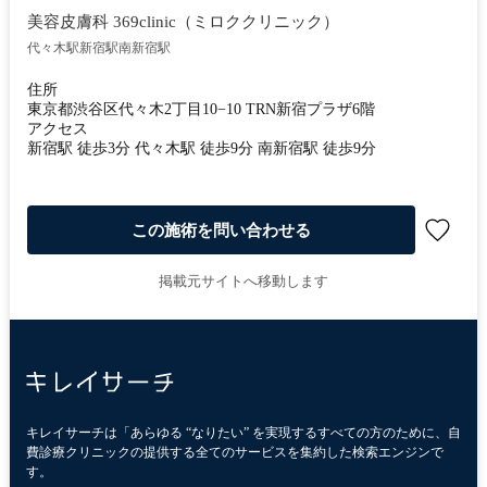
美容皮膚科 369clinic（ミロククリニック）
代々木駅
新宿駅
南新宿駅
住所
東京都渋谷区代々木2丁目10−10 TRN新宿プラザ6階
アクセス
新宿駅 徒歩3分 代々木駅 徒歩9分 南新宿駅 徒歩9分
この施術を問い合わせる
掲載元サイトへ移動します
キレイサーチは「あらゆる “なりたい” を実現するすべての方のために、自
費診療クリニックの提供する全てのサービスを集約した検索エンジンで
す。