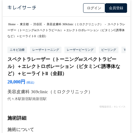
ログイン
会員登録
Home
›
東京都
›
渋谷区
›
美容皮膚科 369clinic（ミロククリニック）
›
スペクトラレ
ーザー（トーニングorスペクトラピール）＋エレクトロポレーション（ビタミンC誘導体
など）＋ヒーライトll（全顔）
ニキビ治療
レーザートーニング
レーザーピーリング
ピーリング
YAG
スペクトラレーザー（トーニングorスペクトラピー
ル）＋エレクトロポレーション（ビタミンC誘導体な
ど）＋ヒーライトll（全顔）
20,000円
(税込)
美容皮膚科 369clinic（ミロククリニック）
代々木駅
新宿駅
南新宿駅
情報提供元：キレイパス
施術詳細
施術について