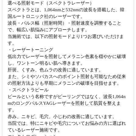
選べる照射モード（スペクトラレーザー）
スペクトラとは、1,064nmと532nmの波長を搭載した、韓
国ルートロニック社のレーザーです。
波長・パルス幅（照射時間）・照射速度を調整すること
で、幅広い肌悩みにアプローチします。
当施術では、以下の照射モードより1つお選びいただけま
す。
・レーザートーニング
低出力でレーザーを照射してメラニン色素を穏やかに破壊
し、ワントーン明るい肌へ導きます。
肝斑、くすみ、色ムラの改善に適しています。
また、シミやソバカスへのポイント照射も可能なため従来
の照射方法よりも早期にメラニンの破壊を目指せます。
・スペクトラピール
ピールという名称ですがピーリングではなく、波長1,064n
mのロングパルスYAGレーザーを照射して肌質を整えま
す。
赤み、ニキビ、毛穴、小じわの改善に適しています。
当院では、特にニキビや毛穴についてお悩みの方に選ばれ
ているレーザー施術です。