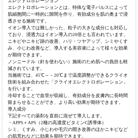
エレクトロポレーション
エレクトロポレーションとは、特殊な電子パルスによって
肌細胞間に一時的に隙間を作り、有効成分を肌の奥まで浸
透させる施術です。
イオン導入では難しかった、粒子の大きな成分にも対応し
ており、浸透力はイオン導入の20倍とも言われています。
ニキビやニキビ跡の改善、ハリ・ツヤアップ、シミやくす
み、小じわ改善など、導入する美容液によって様々な効果
が期待できます。
ノンニードル（針を使わない）施術のため肌への負担も軽
減されています。
当施術では、45℃～－20℃まで温度調整ができるクライオ
技術を組み合わせた「クライオエレクトロポレーション」
を行います。
冷却することで血管が収縮し、有効成分を皮膚内に長時間
留まらせることができ、より高い効果が期待できます。
導入成分
下記すべての薬剤を直前に混ぜて導入します。
・APPS＋APS（2種の高濃度ビタミンC誘導体）
シミ、くすみ、小じわや毛穴の開き改善のほかニキビなど
の肌荒れなどに効果を期待できます。