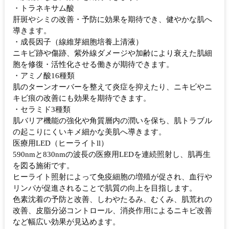
・トラネキサム酸
肝斑やシミの改善・予防に効果を期待でき、健やかな肌へ
導きます。
・成長因子（線維芽細胞培養上清液）
ニキビ跡や傷跡、紫外線ダメージや加齢により衰えた肌細
胞を修復・活性化させる働きが期待できます。
・アミノ酸16種類
肌のターンオーバーを整えて炎症を抑えたり、ニキビやニ
キビ痕の改善にも効果を期待できます。
・セラミド3種類
肌バリア機能の強化や角質層内の潤いを保ち、肌トラブル
の起こりにくいキメ細かな美肌へ導きます。
医療用LED（ヒーライトll）
590nmと830nmの波長の医療用LEDを連続照射し、肌再生
を図る施術です。
ヒーライト照射によって免疫細胞の増殖が促され、血行や
リンパが促進されることで肌質の向上を目指します。
色素沈着の予防と改善、しわやたるみ、むくみ、肌荒れの
改善、皮脂分泌コントロール、消炎作用によるニキビ改善
など幅広い効果が見込めます。