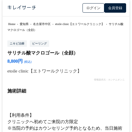
ログイン
会員登録
Home
›
愛知県
›
名古屋市中区
›
etoile clinic【エトワールクリニック】
›
サリチル酸
マクロゴール（全顔）
ニキビ治療
ピーリング
サリチル酸マクロゴール（全顔）
8,800円
(税込)
etoile clinic【エトワールクリニック】
情報提供元：カンナムオンニ
施術詳細
【利用条件】
クリニックへ初めてご来院の方限定
※当院の予約はカウンセリング予約となるため、当日施術