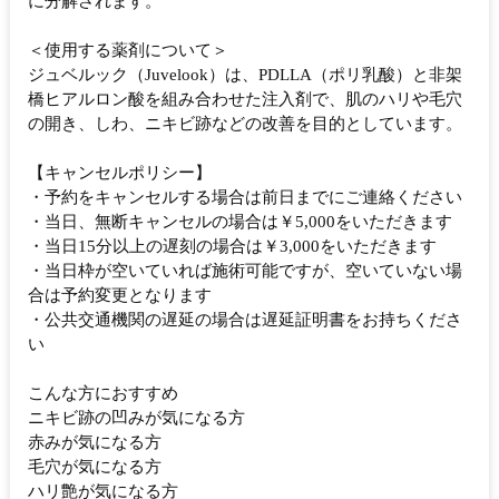
に分解されます。
＜使用する薬剤について＞
ジュベルック（Juvelook）は、PDLLA（ポリ乳酸）と非架
橋ヒアルロン酸を組み合わせた注入剤で、肌のハリや毛穴
の開き、しわ、ニキビ跡などの改善を目的としています。
【キャンセルポリシー】
・予約をキャンセルする場合は前日までにご連絡ください
・当日、無断キャンセルの場合は￥5,000をいただきます
・当日15分以上の遅刻の場合は￥3,000をいただきます
・当日枠が空いていれば施術可能ですが、空いていない場
合は予約変更となります
・公共交通機関の遅延の場合は遅延証明書をお持ちくださ
い
こんな方におすすめ
ニキビ跡の凹みが気になる方
赤みが気になる方
毛穴が気になる方
ハリ艶が気になる方