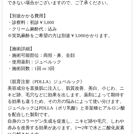
できない場合がございますので、ご了承ください。
【別途かかる費用】
・診察料：初診￥3,000
・クリーム麻酔代：込み
※笑気麻酔をご希望の方は別途￥3,000かかります。
【施術詳細】
・施術可能部位：両頬・鼻、全顔
・使用薬剤：ジュベルック
・施術回数：1回 or 3回
《肌育注射（PDLLA）ジュベルック》
美容成分を直接肌に注入し、肌質改善、美白、小じわ、ニ
キビ跡、毛穴などに効果を出します。薬剤によって期待す
る効果も違うため、その方の悩みによって使い分けます。
ジュベルックはPDLLA（ポリ乳酸）と非架橋ヒアルロン酸
を配合した製剤です。
自身のコラーゲン生成を促進し、ニキビ跡や毛穴、しわや
赤みを改善する効果があります。1〜2年で水と二酸化炭素