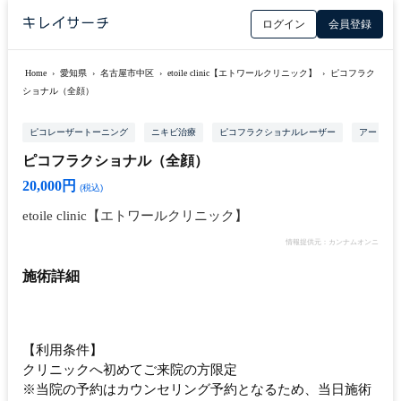
ログイン
会員登録
Home
›
愛知県
›
名古屋市中区
›
etoile clinic【エトワールクリニック】
›
ピコフラク
ショナル（全顔）
ピコレーザートーニング
ニキビ治療
ピコフラクショナルレーザー
アートメ
ピコフラクショナル（全顔）
20,000円
(税込)
etoile clinic【エトワールクリニック】
情報提供元：カンナムオンニ
施術詳細
【利用条件】
クリニックへ初めてご来院の方限定
※当院の予約はカウンセリング予約となるため、当日施術