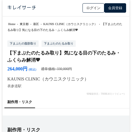
ログイン
会員登録
Home
›
東京都
›
港区
›
KAUNIS CLINIC（カウニスクリニック）
›
【下まぶたのた
るみ取り】気になる目の下のたるみ・ふくらみ解消💖
下まぶたの脂肪取り
下まぶたのたるみ取り
【下まぶたのたるみ取り】気になる目の下のたるみ・
ふくらみ解消💖
264,000円
通常価格: 330,000円
(税込)
KAUNIS CLINIC（カウニスクリニック）
表参道駅
情報提供元：TRIBEAU(トリビュー)
副作用・リスク
副作用・リスク