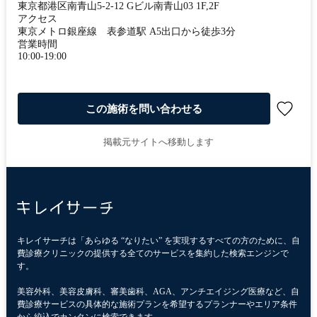
東京都港区南青山5-2-12 Gビル南青山03 1F,2F
アクセス
東京メトロ銀座線 表参道駅 A5出口から徒歩3分
営業時間
10:00-19:00
この施術を問い合わせる
掲載元サイトへ移動します
キレイサーチは「あらゆる “なりたい” を実現するすべての方のために、自
費診療クリニックの提供する全てのサービスを集約した検索エンジンで
す。
美容外科、美容皮膚科、審美歯科、AGA、アンチエイジング医療など、自
費診療サービスの具体的な施術プランを希望するプランナーやエリア条件