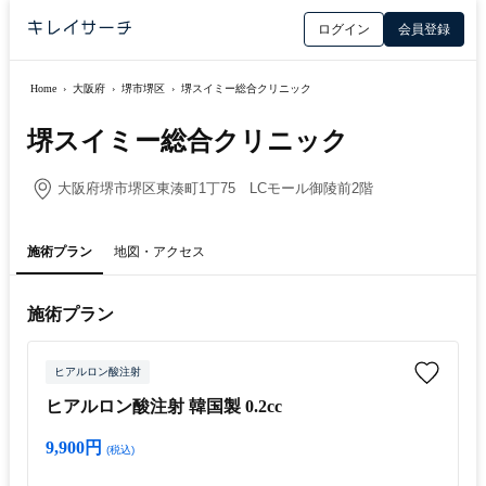
ログイン
会員登録
Home
›
大阪府
›
堺市堺区
›
堺スイミー総合クリニック
堺スイミー総合クリニック
大阪府堺市堺区東湊町1丁75 LCモール御陵前2階
施術プラン
地図・アクセス
施術プラン
ヒアルロン酸注射
ヒアルロン酸注射 韓国製 0.2cc
9,900円
(税込)