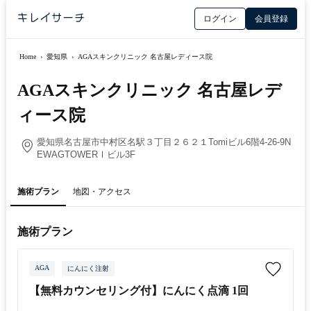
ログイン
会員登録
Home
›
愛知県
›
AGAスキンクリニック 名古屋レディース院
AGAスキンクリニック 名古屋レデ
ィース院
愛知県名古屋市中村区名駅３丁目２６２１Tomiビル6階4-26-9N
EWAGTOWERⅠビル3F
施術プラン
地図・アクセス
施術プラン
AGA
にんにく注射
【無料カウンセリング付】にんにく点滴 1回