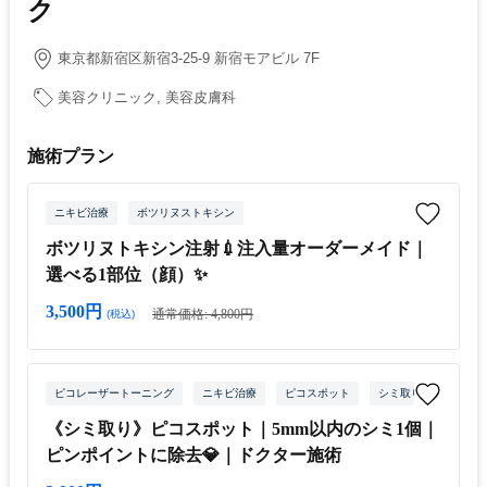
ク
東京都新宿区新宿3-25-9 新宿モアビル 7F
美容クリニック, 美容皮膚科
施術プラン
ニキビ治療
ボツリヌストキシン
ボツリヌトキシン注射💉注入量オーダーメイド｜
選べる1部位（顔）✨
3,500円
通常価格: 4,800円
(税込)
ピコレーザートーニング
ニキビ治療
ピコスポット
シミ取りレーザー
《シミ取り》ピコスポット｜5mm以内のシミ1個｜
ピンポイントに除去💎｜ドクター施術