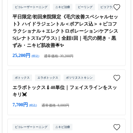
ピコレーザートーニング
ニキビ治療
ピーリング
ピコフラクショナルレー
平日限定/初回来院限定《毛穴改善スペシャルセッ
ト》ハイドラジェントル＜ポアレス込＞＋ピコフ
ラクショナル＋エレクトロポレーション/ケアシス
S(レナトスTaプラス)｜全顔1回｜毛穴の開き・黒
ずみ・ニキビ肌改善🌟✨
25,200円
通常価格: 39,200円
(税込)
ボトックス
エラボトックス
ボツリヌストキシン
エラボトックス💉40単位｜フェイスラインをスッ
キリ💓
7,700円
通常価格: 8,000円
(税込)
ピコレーザートーニング
ニキビ治療