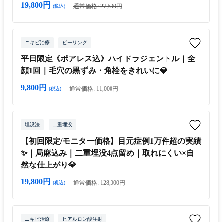
19,800円
通常価格: 27,500円
(税込)
ニキビ治療
ピーリング
平日限定《ポアレス込》ハイドラジェントル｜全
顔1回｜毛穴の黒ずみ・角栓をきれいに💎
9,800円
通常価格: 11,000円
(税込)
埋没法
二重埋没
【初回限定/モニター価格】目元症例1万件超の実績
✨｜局麻込み｜二重埋没4点留め｜取れにくい×自
然な仕上がり💎
19,800円
通常価格: 128,000円
(税込)
ニキビ治療
ヒアルロン酸注射