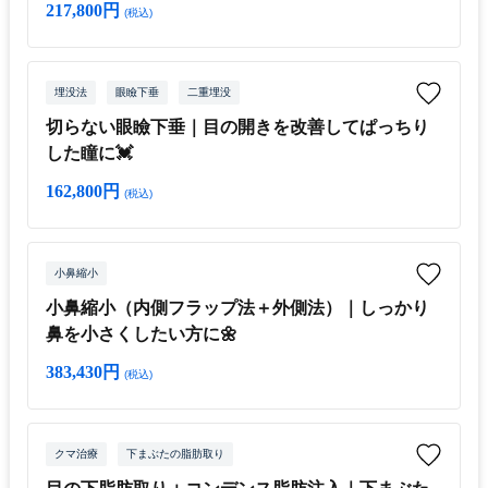
217,800円
(税込)
埋没法
眼瞼下垂
二重埋没
切らない眼瞼下垂｜目の開きを改善してぱっちり
した瞳に💓
162,800円
(税込)
小鼻縮小
小鼻縮小（内側フラップ法＋外側法）｜しっかり
鼻を小さくしたい方に🌼
383,430円
(税込)
クマ治療
下まぶたの脂肪取り