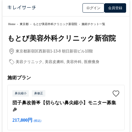
ログイン
会員登録
Home
›
東京都
›
もとび美容外科クリニック新宿院
›
施術チケット一覧
もとび美容外科クリニック新宿院
東京都新宿区西新宿1-13-8 朝日新宿ビル10階
美容クリニック, 美容皮膚科, 美容外科, 医療痩身
施術プラン
鼻尖縮小
鼻修正
団子鼻改善🌟【切らない鼻尖縮小】モニター募集
🎉
217,800円
(税込)