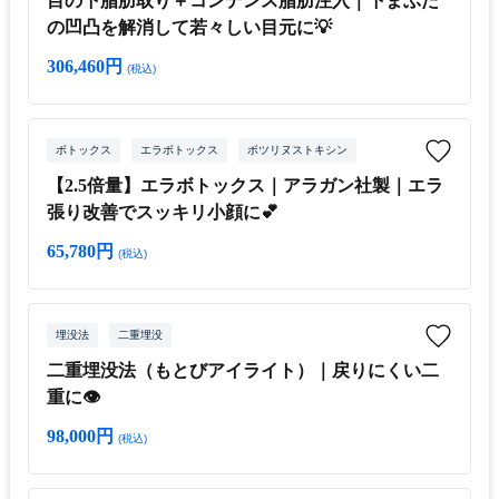
目の下脂肪取り＋コンデンス脂肪注入｜下まぶた
の凹凸を解消して若々しい目元に💡
306,460円
(税込)
ボトックス
エラボトックス
ボツリヌストキシン
【2.5倍量】エラボトックス｜アラガン社製｜エラ
張り改善でスッキリ小顔に💕
65,780円
(税込)
埋没法
二重埋没
二重埋没法（もとびアイライト）｜戻りにくい二
重に👁
98,000円
(税込)