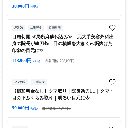
30,000円
(税込)
埋没法
二重埋没
目頭切開
目頭切開 ≪局所麻酔代込み≫｜元大手美容外科出
身の院長が執刀👍｜目の横幅を大きく👀垢抜けた
印象の目元に✨
148,000円
通常価格: 298,000円
(税込)
クマ治療
二重埋没
【追加料金なし】クマ取り｜院長執刀👨‍⚕️｜クマ・
目の下ふくらみ取り｜明るい目元に🌟
59,000円
通常価格: 89,000円
(税込)