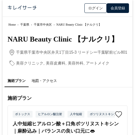
ログイン
会員登録
Home
›
千葉県
›
千葉市中央区
›
NARU Beauty Clinic 【ナルクリ】
NARU Beauty Clinic 【ナルクリ】
千葉県千葉市中央区弁天1丁目15-3 リードシー千葉駅前ビル801
美容クリニック, 美容皮膚科, 美容外科, アートメイク
施術プラン
地図・アクセス
施術プラン
ボトックス
ヒアルロン酸注射
人中短縮
ボツリヌストキシン
人中短縮ヒアルロン酸＋口角ボツリヌストキシン
｜麻酔込み｜バランスの良い口元に👄