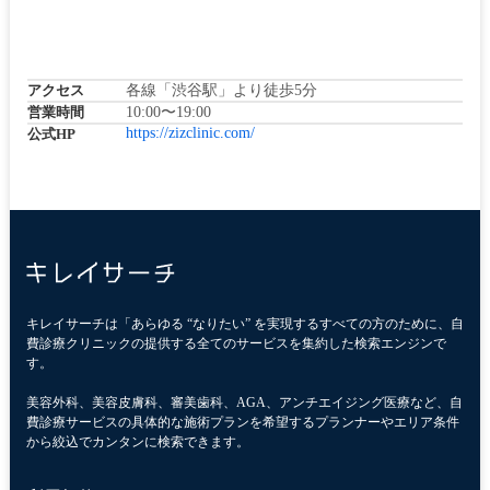
アクセス
各線「渋谷駅」より徒歩5分
営業時間
10:00〜19:00
https://zizclinic.com/
公式HP
キレイサーチは「あらゆる “なりたい” を実現するすべての方のために、自
費診療クリニックの提供する全てのサービスを集約した検索エンジンで
す。
美容外科、美容皮膚科、審美歯科、AGA、アンチエイジング医療など、自
費診療サービスの具体的な施術プランを希望するプランナーやエリア条件
から絞込でカンタンに検索できます。