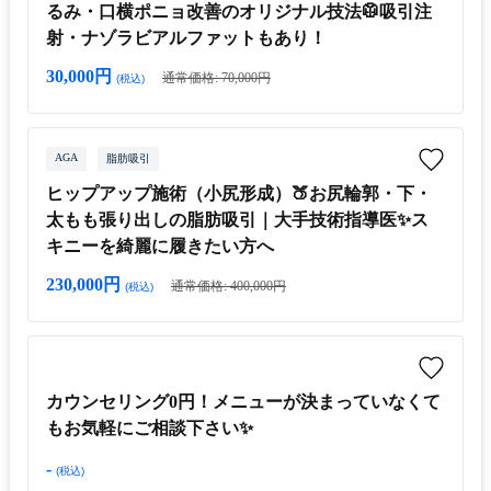
るみ・口横ポニョ改善のオリジナル技法🥼吸引注
射・ナゾラビアルファットもあり！
30,000円
通常価格: 70,000円
(税込)
AGA
脂肪吸引
ヒップアップ施術（小尻形成）🍑お尻輪郭・下・
太もも張り出しの脂肪吸引｜大手技術指導医✨ス
キニーを綺麗に履きたい方へ
230,000円
通常価格: 400,000円
(税込)
カウンセリング0円！メニューが決まっていなくて
もお気軽にご相談下さい✨
-
(税込)