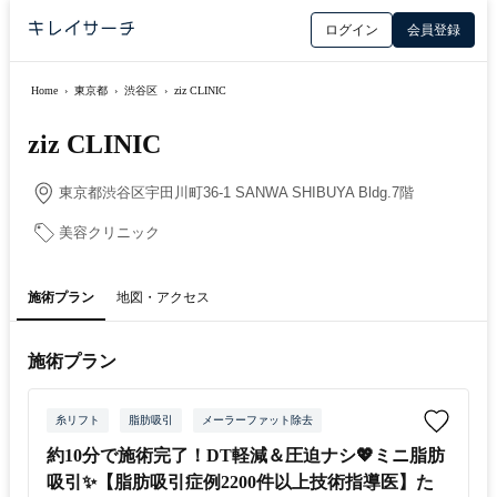
ログイン
会員登録
Home
›
東京都
›
渋谷区
›
ziz CLINIC
ziz CLINIC
東京都渋谷区宇田川町36-1 SANWA SHIBUYA Bldg.7階
美容クリニック
施術プラン
地図・アクセス
施術プラン
糸リフト
脂肪吸引
メーラーファット除去
約10分で施術完了！DT軽減＆圧迫ナシ💖ミニ脂肪
吸引✨【脂肪吸引症例2200件以上技術指導医】た