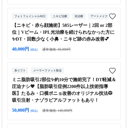
フォトフェイシャルM22
ニキビ治療
光治療
アートメイク
【ニキビ・赤ら顔施術】585レーザー｜2回 or 2部
位｜Vビーム・IPL光治療を続けられなかった方に
✨DT・回数少なく小鼻・ニキビ跡の赤み改善💕
40,000円
通常価格: 60,000円
(税込)
糸リフト
メーラーファット除去
ミニ脂肪吸引2部位✨約10分で施術完了！DT軽減＆
圧迫ナシ💖【脂肪吸引症例2200件以上技術指導
医】たるみ・口横ポニョ改善のオリジナル技法🥼
吸引注射・ナゾラビアルファットもあり！
50,000円
通常価格: 140,000円
(税込)