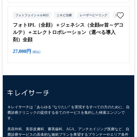
フォトフェイシャルM22
ニキビ治療
レーザーピーリング
ピーリング
フォトIPL（全顔）＋ジェネシス（全顔or首～デコ
ルテ）＋エレクトロポレーション（選べる導入
剤）全顔
27,000円
(税込)
キレイサーチは「あらゆる “なりたい” を実現するすべての方のために、自
費診療クリニックの提供する全てのサービスを集約した検索エンジンで
す。
美容外科、美容皮膚科、審美歯科、AGA、アンチエイジング医療など、自
費診療サービスの具体的な施術プランを希望するプランナーやエリア条件