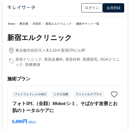
ログイン
会員登録
Home
›
東京都
›
渋谷区
›
新宿エルクリニック
›
施術チケット一覧
新宿エルクリニック
東京都渋谷区代々木2-10-4 新宿CRビル9F
美容クリニック, 美容皮膚科, 美容外科, 医療脱毛, AGAクリニ
ック, 医療痩身
施術プラン
フォトフェイシャルM22
ニキビ治療
フォトシルクプラス
フォトIPL（全顔）80shot/シミ、そばかす改善とお
肌のトータルケアに
6,800円
(税込)