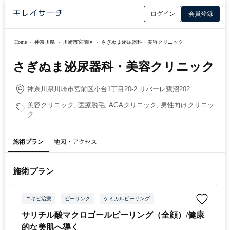
ログイン
会員登録
Home
›
神奈川県
›
川崎市宮前区
›
さぎぬま泌尿器科・美容クリニック
さぎぬま泌尿器科・美容クリニック
神奈川県川崎市宮前区小台1丁目20-2 リバーレ鷺沼202
美容クリニック, 医療脱毛, AGAクリニック, 男性向けクリニッ
ク
施術プラン
地図・アクセス
施術プラン
ニキビ治療
ピーリング
ケミカルピーリング
サリチル酸マクロゴールピーリング（全顔）/健康
的な美肌へ導く