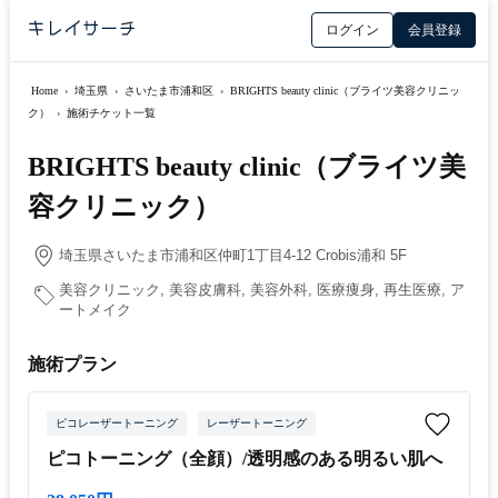
ログイン
会員登録
Home
›
埼玉県
›
さいたま市浦和区
›
BRIGHTS beauty clinic（ブライツ美容クリニッ
ク）
›
施術チケット一覧
BRIGHTS beauty clinic（ブライツ美
容クリニック）
埼玉県さいたま市浦和区仲町1丁目4-12 Crobis浦和 5F
美容クリニック, 美容皮膚科, 美容外科, 医療痩身, 再生医療, ア
ートメイク
施術プラン
ピコレーザートーニング
レーザートーニング
ピコトーニング（全顔）/透明感のある明るい肌へ