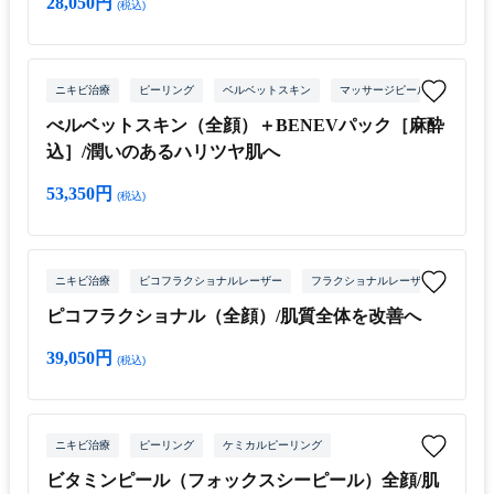
28,050円
(税込)
ニキビ治療
ピーリング
ベルベットスキン
マッサージピール
ダーマ
べルベットスキン（全顔）＋BENEVパック［麻酔
込］/潤いのあるハリツヤ肌へ
53,350円
(税込)
ニキビ治療
ピコフラクショナルレーザー
フラクショナルレーザー
ピコフラクショナル（全顔）/肌質全体を改善へ
39,050円
(税込)
ニキビ治療
ピーリング
ケミカルピーリング
ビタミンピール（フォックスシーピール）全顔/肌