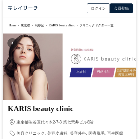
ログイン
会員登録
Home
›
東京都
›
渋谷区
›
KARIS beauty clinic
›
クリニックドクター一覧
KARIS beauty clinic
東京都渋谷区代々木2-7-3 第七荒井ビル8階
美容クリニック, 美容皮膚科, 美容外科, 医療脱毛, 再生医療