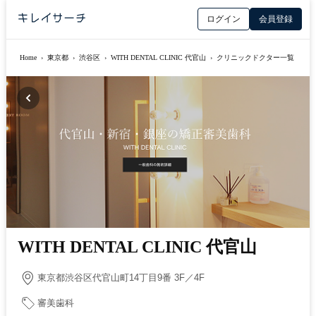
ログイン
会員登録
Home
›
東京都
›
渋谷区
›
WITH DENTAL CLINIC 代官山
›
クリニックドクター一覧
WITH DENTAL CLINIC 代官山
東京都渋谷区代官山町14丁目9番 3F／4F
審美歯科