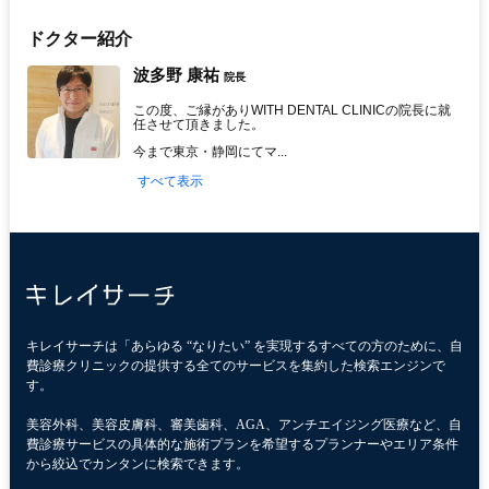
ドクター紹介
波多野 康祐
院長
この度、ご縁がありWITH DENTAL CLINICの院長に就
任させて頂きました。
今まで東京・静岡にてマ...
すべて表示
キレイサーチは「あらゆる “なりたい” を実現するすべての方のために、自
費診療クリニックの提供する全てのサービスを集約した検索エンジンで
す。
美容外科、美容皮膚科、審美歯科、AGA、アンチエイジング医療など、自
費診療サービスの具体的な施術プランを希望するプランナーやエリア条件
から絞込でカンタンに検索できます。