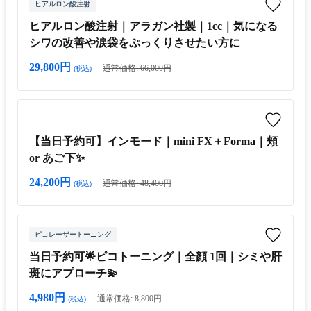
ヒアルロン酸注射
ヒアルロン酸注射｜アラガン社製｜1cc｜気になる
シワの改善や涙袋をぷっくりさせたい方に
29,800円
通常価格: 66,000円
(税込)
【当日予約可】インモード｜mini FX＋Forma｜頬
or あご下✨
24,200円
通常価格: 48,400円
(税込)
ピコレーザートーニング
当日予約可🌟ピコトーニング｜全顔 1回｜シミや肝
斑にアプローチ💫
4,980円
通常価格: 8,800円
(税込)