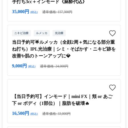
手打ち3cc＋インモード《麻酔代込》
35,000円
通常価格: 157,300円
(税込)
ニキビ治療
ルメッカ
光治療
当日予約可🌟ルメッカ（全顔2周＋気になる部分重
ね打ち）IPL光治療｜シミ・そばかす・ニキビ跡を
改善✨肌のトーンアップに💎
9,000円
通常価格: 24,000円
(税込)
【当日予約可】インモード｜mini FX｜頬 or あご
下 or ボディ（1部位）｜脂肪を破壊🔥
16,500円
通常価格: 33,000円
(税込)