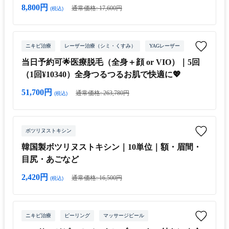
8,800円
通常価格: 17,600円
(税込)
ニキビ治療
レーザー治療（シミ・くすみ）
YAGレーザー
当日予約可🌟医療脱毛（全身＋顔 or VIO）｜5回
（1回¥10340）全身つるつるお肌で快適に💖
51,700円
通常価格: 263,780円
(税込)
ボツリヌストキシン
韓国製ボツリヌストキシン｜10単位｜額・眉間・
目尻・あごなど
2,420円
通常価格: 16,500円
(税込)
ニキビ治療
ピーリング
マッサージピール