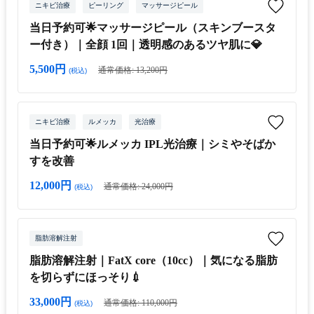
ニキビ治療
ピーリング
マッサージピール
当日予約可🌟マッサージピール（スキンブースタ
ー付き）｜全顔 1回｜透明感のあるツヤ肌に💎
5,500円
通常価格: 13,200円
(税込)
ニキビ治療
ルメッカ
光治療
当日予約可🌟ルメッカ IPL光治療｜シミやそばか
すを改善
12,000円
通常価格: 24,000円
(税込)
脂肪溶解注射
脂肪溶解注射｜FatX core（10cc）｜気になる脂肪
を切らずにほっそり💉
33,000円
通常価格: 110,000円
(税込)