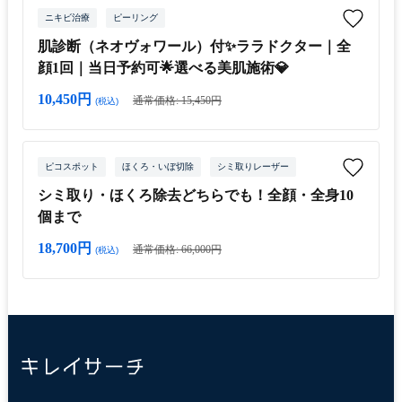
ニキビ治療
ピーリング
肌診断（ネオヴォワール）付✨ララドクター｜全
顔1回｜当日予約可🌟選べる美肌施術💎
10,450円
通常価格: 15,450円
(税込)
ピコスポット
ほくろ・いぼ切除
シミ取りレーザー
シミ取り・ほくろ除去どちらでも！全顔・全身10
個まで
18,700円
通常価格: 66,000円
(税込)