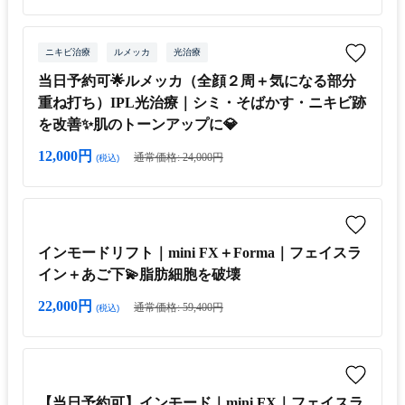
ニキビ治療
ルメッカ
光治療
当日予約可🌟ルメッカ（全顔２周＋気になる部分
重ね打ち）IPL光治療｜シミ・そばかす・ニキビ跡
を改善✨肌のトーンアップに💎
12,000円
通常価格: 24,000円
(税込)
インモードリフト｜mini FX＋Forma｜フェイスラ
イン＋あご下💫脂肪細胞を破壊
22,000円
通常価格: 59,400円
(税込)
【当日予約可】インモード｜mini FX｜フェイスラ