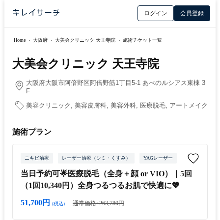
ログイン
会員登録
Home
›
大阪府
›
大美会クリニック 天王寺院
›
施術チケット一覧
大美会クリニック 天王寺院
大阪府大阪市阿倍野区阿倍野筋1丁目5-1 あべのルシアス東棟 3
F
美容クリニック, 美容皮膚科, 美容外科, 医療脱毛, アートメイク
施術プラン
ニキビ治療
レーザー治療（シミ・くすみ）
YAGレーザー
当日予約可🌟医療脱毛（全身＋顔 or VIO）｜5回
（1回10,340円）全身つるつるお肌で快適に💖
51,700円
通常価格: 263,780円
(税込)