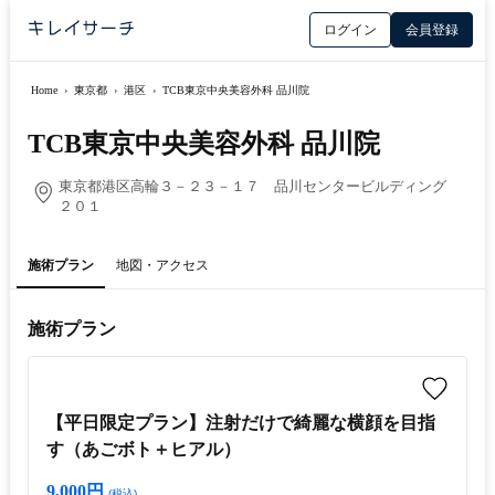
ログイン
会員登録
Home
›
東京都
›
港区
›
TCB東京中央美容外科 品川院
TCB東京中央美容外科 品川院
東京都港区高輪３－２３－１７ 品川センタービルディング
２０１
施術プラン
地図・アクセス
施術プラン
【平日限定プラン】注射だけで綺麗な横顔を目指
す（あごボト＋ヒアル）
9,000円
(税込)