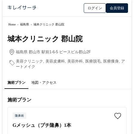
ログイン
会員登録
Home
›
福島県
›
城本クリニック 郡山院
城本クリニック 郡山院
福島県 郡山市 駅前1-6-5 ピースビル郡山2F
美容クリニック, 美容皮膚科, 美容外科, 医療脱毛, 医療痩身, ア
ートメイク
施術プラン
地図・アクセス
施術プラン
隆鼻術
Gメッシュ（プチ隆鼻）1本