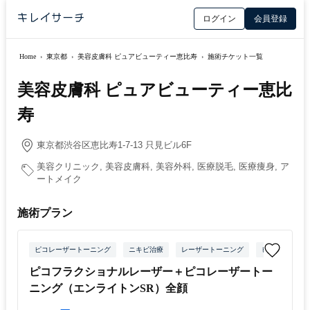
ログイン
会員登録
Home
›
東京都
›
美容皮膚科 ピュアビューティー恵比寿
›
施術チケット一覧
美容皮膚科 ピュアビューティー恵比
寿
東京都渋谷区恵比寿1-7-13 只見ビル6F
美容クリニック, 美容皮膚科, 美容外科, 医療脱毛, 医療痩身, ア
ートメイク
施術プラン
ピコレーザートーニング
ニキビ治療
レーザートーニング
ピコフラクショ
ピコフラクショナルレーザー＋ピコレーザートー
ニング（エンライトンSR）全顔