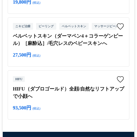
19,800円
(税込)
ニキビ治療
ピーリング
ベルベットスキン
マッサージピール
ダーマ
ベルベットスキン（ダーマペン4＋コラーゲンピー
ル）［麻酔込］/毛穴レスのベビースキンへ
27,500円
(税込)
HIFU
HIFU（ダブロゴールド）全顔/自然なリフトアップ
で小顔へ
93,500円
(税込)