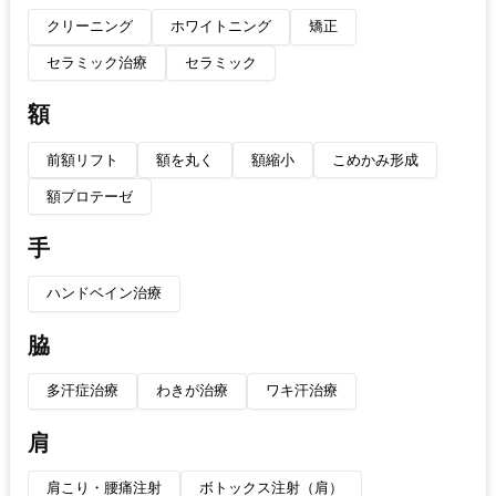
クリーニング
ホワイトニング
矯正
セラミック治療
セラミック
額
前額リフト
額を丸く
額縮小
こめかみ形成
額プロテーゼ
手
ハンドベイン治療
脇
多汗症治療
わきが治療
ワキ汗治療
肩
肩こり・腰痛注射
ボトックス注射（肩）