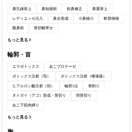
鼻孔縁挙上
鼻短縮術
斜鼻修正
鼻翼挙上
レディエッセ注入
鼻尖形成
小鼻縮小
軟骨移植
隆鼻術
骨切幅寄せ
もっと見る
輪郭・首
エラボトックス
あごプロテーゼ
ボトックス注射（顎）
ボトックス注射（唾液腺）
ヒアルロン酸注射（頬）
輪郭3点
骨削り
オトガイ（アゴ）形成・骨切り
頬骨切り
あご下筋肉縛り
もっと見る
胸