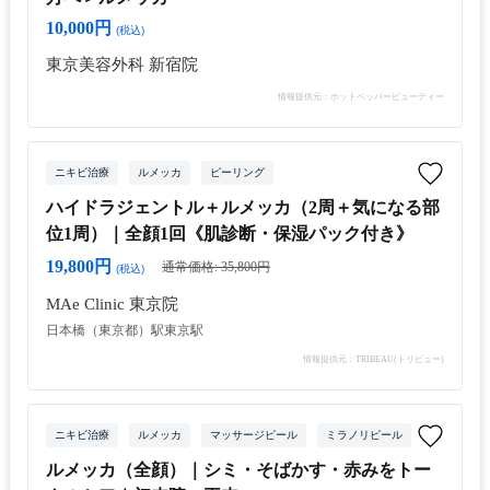
10,000円
(税込)
東京美容外科 新宿院
情報提供元：ホットペッパービューティー
ニキビ治療
ルメッカ
ピーリング
ハイドラジェントル＋ルメッカ（2周＋気になる部
位1周）｜全顔1回《肌診断・保湿パック付き》
19,800円
通常価格: 35,800円
(税込)
MAe Clinic 東京院
日本橋（東京都）駅
東京駅
情報提供元：TRIBEAU(トリビュー)
ニキビ治療
ルメッカ
マッサージピール
ミラノリピール
光治療
ルメッカ（全顔）｜シミ・そばかす・赤みをトー