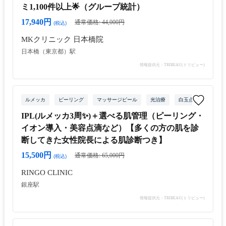
ミ1,100件以上🌟（グループ統計）
17,940円
通常価格: 44,000円
(税込)
MKクリニック 日本橋院
日本橋（東京都）駅
情報提供元：TRIBEAU(トリビュー)
ルメッカ
ピーリング
マッサージピール
光治療
白玉点滴・白玉注射
IPL(ルメッカ3周✨)＋選べる肌管理（ピーリング・
イオン導入・美容点滴など）【多くの方の肌を診
断してきた女性院長による肌診断つき】
15,500円
通常価格: 65,000円
(税込)
RINGO CLINIC
銀座駅
情報提供元：TRIBEAU(トリビュー)