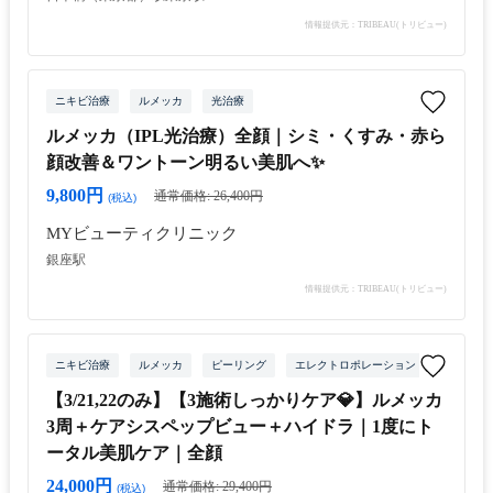
情報提供元：TRIBEAU(トリビュー)
ニキビ治療
ルメッカ
光治療
ルメッカ（IPL光治療）全顔｜シミ・くすみ・赤ら
顔改善＆ワントーン明るい美肌へ✨
9,800円
通常価格: 26,400円
(税込)
MYビューティクリニック
銀座駅
情報提供元：TRIBEAU(トリビュー)
ニキビ治療
ルメッカ
ピーリング
エレクトロポレーション
レーザー
【3/21,22のみ】【3施術しっかりケア💎】ルメッカ
3周＋ケアシスペップビュー＋ハイドラ｜1度にト
ータル美肌ケア｜全顔
24,000円
通常価格: 29,400円
(税込)