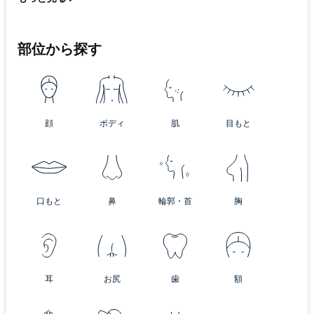
部位から探す
顔
ボディ
肌
目もと
口もと
鼻
輪郭・首
胸
耳
お尻
歯
額