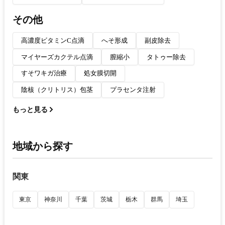
その他
高濃度ビタミンC点滴
へそ形成
副皮除去
マイヤーズカクテル点滴
膣縮小
タトゥー除去
すそワキガ治療
処女膜切開
陰核（クリトリス）包茎
プラセンタ注射
もっと見る
地域から探す
関東
東京
神奈川
千葉
茨城
栃木
群馬
埼玉