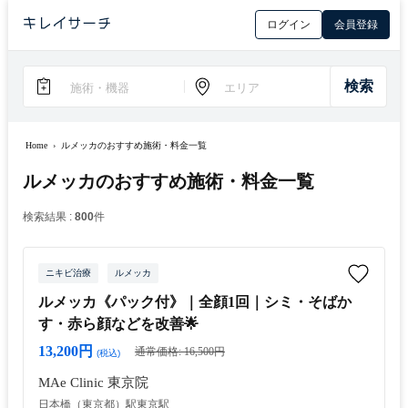
ログイン
会員登録
Home
›
ルメッカのおすすめ施術・料金一覧
ルメッカのおすすめ施術・料金一覧
検索結果 :
800
件
ニキビ治療
ルメッカ
ルメッカ《パック付》｜全顔1回｜シミ・そばか
す・赤ら顔などを改善🌟
13,200円
通常価格: 16,500円
(税込)
MAe Clinic 東京院
日本橋（東京都）駅
東京駅