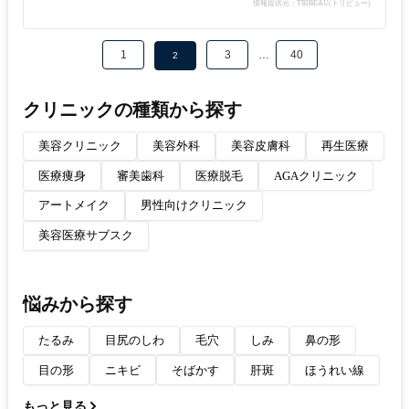
情報提供元：TRIBEAU(トリビュー)
1
3
…
40
2
クリニックの種類から探す
美容クリニック
美容外科
美容皮膚科
再生医療
医療痩身
審美歯科
医療脱毛
AGAクリニック
アートメイク
男性向けクリニック
美容医療サブスク
悩みから探す
たるみ
目尻のしわ
毛穴
しみ
鼻の形
目の形
ニキビ
そばかす
肝斑
ほうれい線
もっと見る