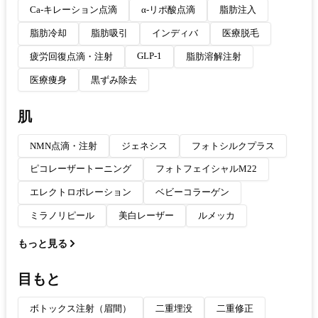
Ca-キレーション点滴
α-リポ酸点滴
脂肪注入
脂肪冷却
脂肪吸引
インディバ
医療脱毛
GLP-1
疲労回復点滴・注射
脂肪溶解注射
医療痩身
黒ずみ除去
肌
NMN点滴・注射
ジェネシス
フォトシルクプラス
ピコレーザートーニング
フォトフェイシャルM22
エレクトロポレーション
ベビーコラーゲン
ミラノリピール
美白レーザー
ルメッカ
もっと見る
目もと
ボトックス注射（眉間）
二重埋没
二重修正