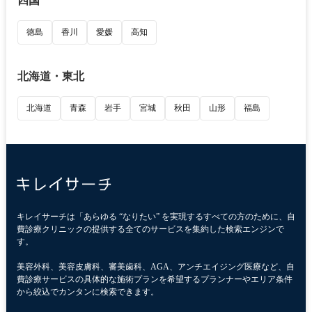
四国
徳島
香川
愛媛
高知
北海道・東北
北海道
青森
岩手
宮城
秋田
山形
福島
キレイサーチは「あらゆる “なりたい” を実現するすべての方のために、自
費診療クリニックの提供する全てのサービスを集約した検索エンジンで
す。
美容外科、美容皮膚科、審美歯科、AGA、アンチエイジング医療など、自
費診療サービスの具体的な施術プランを希望するプランナーやエリア条件
から絞込でカンタンに検索できます。