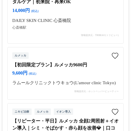
タルケア｜初来院・再来OK
14,000円
(税込)
DAILY SKIN CLINIC 心斎橋院
心斎橋駅
情報提供元：TRIBEAU(トリビュー)
ルメッカ
【初回限定プラン】ルメッカ9600円
9,600円
(税込)
ラムールクリニックトウキョウ(L'amour clinic Tokyo)
情報提供元：ホットペッパービューティー
ニキビ治療
ルメッカ
イオン導入
【リピーター・平日】ルメッカ 全顔2周照射＋イオ
ン導入｜シミ・そばかす・赤ら顔を改善💎｜口コ