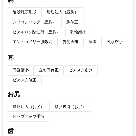
陥没乳頭形成
脂肪注入（豊胸）
シリコンバッグ（豊胸）
胸修正
ヒアルロン酸注射（豊胸）
乳輪縮小
モントゴメリー腺除去
乳房再建
豊胸
乳頭縮小
耳
耳垂縮小
立ち耳修正
ピアス穴あけ
ピアス穴修正
お尻
脂肪注入（お尻）
脂肪吸引（お尻）
ヒップアップ手術
歯