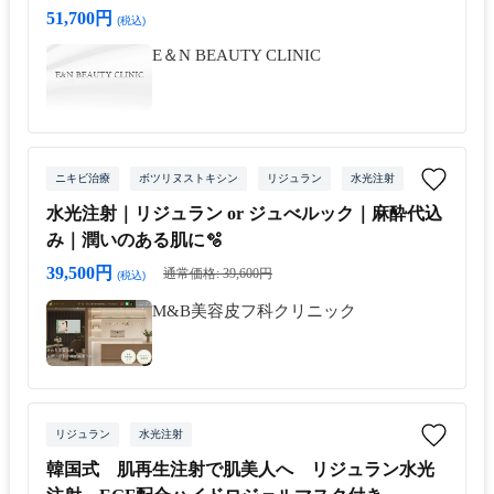
51,700円
(税込)
E＆N BEAUTY CLINIC
ニキビ治療
ボツリヌストキシン
リジュラン
水光注射
水光注射｜リジュラン or ジュべルック｜麻酔代込
み｜潤いのある肌に🫧
39,500円
通常価格: 39,600円
(税込)
M&B美容皮フ科クリニック
リジュラン
水光注射
韓国式 肌再生注射で肌美人へ リジュラン水光