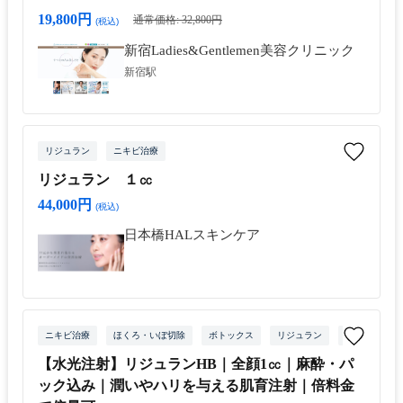
19,800円
通常価格: 32,800円
(税込)
新宿Ladies&Gentlemen美容クリニック
新宿駅
リジュラン
ニキビ治療
リジュラン １㏄
44,000円
(税込)
日本橋HALスキンケア
ニキビ治療
ほくろ・いぼ切除
ボトックス
リジュラン
水光注射
【水光注射】リジュランHB｜全顔1㏄｜麻酔・パ
ック込み｜潤いやハリを与える肌育注射｜倍料金