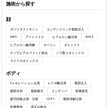
施術から探す
顔
ボツリヌストキシン
コンデンスリッチ脂肪注入
HIFU
BNLS
アートメイク
ヒアルロン酸注射
ヒアルロン酸溶解
カベリン
ボトックス
ナゾラビアルファット除去
シワ取りボトックス
マイクロボトックス
ボディ
Ca-キレーション点滴
α-リポ酸点滴
脂肪注入
脂肪冷却
脂肪吸引
インディバ
医療脱毛
GLP-1
疲労回復点滴・注射
脂肪溶解注射
医療痩身
黒ずみ除去