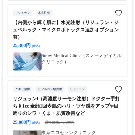
リジュラン
水光注射
【内側から輝く肌に】水光注射（リジュラン・ジ
ュベルック・マイクロボトックス追加オプション
有）
25,300円
(税込)
Snow Medical Clinic（スノーメディカル
クリニック）
ニキビ治療
ヒアルロン酸注射
リジュラン
リジュランi（高濃度サーモン注射）ドクター手打
ち💉1cc 全顔1回🌟肌のハリ・ツヤ感をアップ✨目
周りのシワ・くま・肌質改善など
25,000円
通常価格: 49,500円
(税込)
東京ココセランクリニック