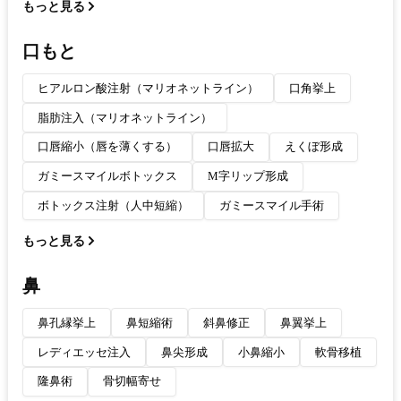
もっと見る
口もと
ヒアルロン酸注射（マリオネットライン）
口角挙上
脂肪注入（マリオネットライン）
口唇縮小（唇を薄くする）
口唇拡大
えくぼ形成
ガミースマイルボトックス
M字リップ形成
ボトックス注射（人中短縮）
ガミースマイル手術
もっと見る
鼻
鼻孔縁挙上
鼻短縮術
斜鼻修正
鼻翼挙上
レディエッセ注入
鼻尖形成
小鼻縮小
軟骨移植
隆鼻術
骨切幅寄せ