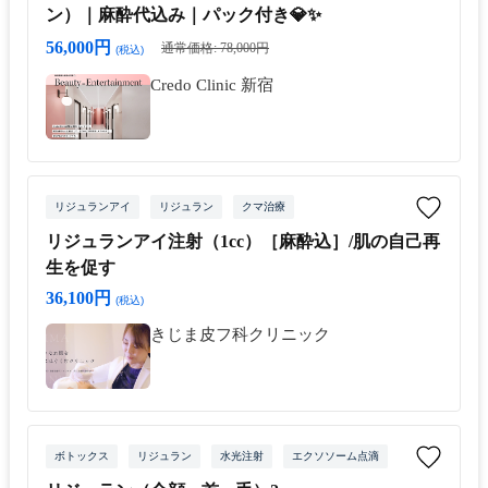
ン）｜麻酔代込み｜パック付き💎✨
56,000円
通常価格: 78,000円
(税込)
Credo Clinic 新宿
リジュランアイ
リジュラン
クマ治療
リジュランアイ注射（1cc）［麻酔込］/肌の自己再
生を促す
36,100円
(税込)
きじま皮フ科クリニック
ボトックス
リジュラン
水光注射
エクソソーム点滴