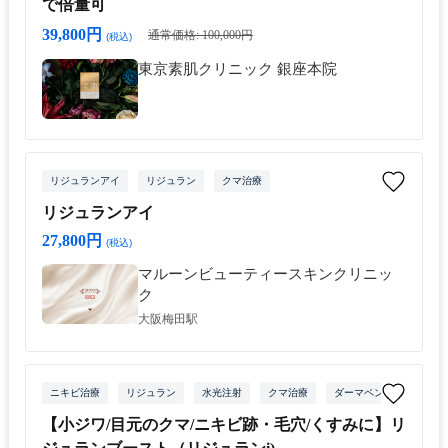
で倍量可
39,800円
通常価格: 100,000円
(税込)
東京素肌クリニック 銀座本院
リジュランアイ
リジュラン
クマ治療
リジュランアイ
27,800円
(税込)
マルーンビューティースキンクリニッ
ク
大阪梅田駅
ニキビ治療
リジュラン
水光注射
クマ治療
ダーマペン
【小ジワ/目元のクマ/ニキビ跡・毛穴/くすみに】リ