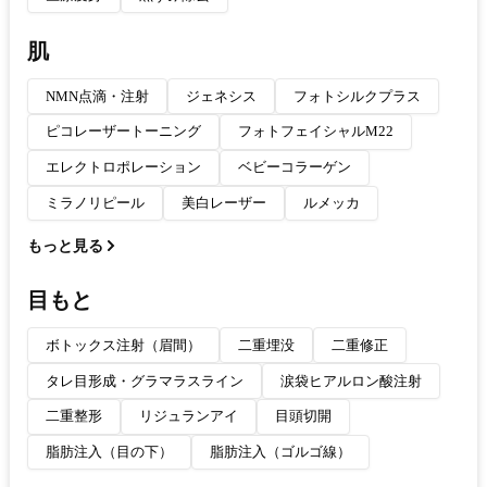
肌
NMN点滴・注射
ジェネシス
フォトシルクプラス
ピコレーザートーニング
フォトフェイシャルM22
エレクトロポレーション
ベビーコラーゲン
ミラノリピール
美白レーザー
ルメッカ
もっと見る
目もと
ボトックス注射（眉間）
二重埋没
二重修正
タレ目形成・グラマラスライン
涙袋ヒアルロン酸注射
二重整形
リジュランアイ
目頭切開
脂肪注入（目の下）
脂肪注入（ゴルゴ線）