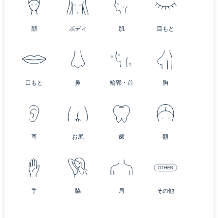
顔
ボディ
肌
目もと
口もと
鼻
輪郭・首
胸
耳
お尻
歯
額
手
脇
肩
その他