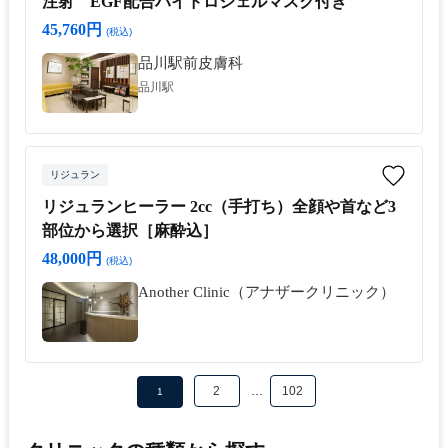
注射 EGF配合ハイドロジェルマスク付き
45,760円
(税込)
品川駅前皮膚科
品川駅
リジュラン
リジュランヒーラー 2cc（手打ち）全顔や首など3
部位から選択［麻酔込］
48,000円
(税込)
Another Clinic（アナザークリニック）
2
…
102
1