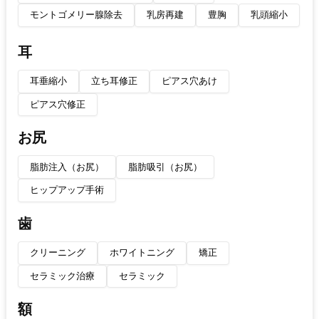
モントゴメリー腺除去
乳房再建
豊胸
乳頭縮小
耳
耳垂縮小
立ち耳修正
ピアス穴あけ
ピアス穴修正
お尻
脂肪注入（お尻）
脂肪吸引（お尻）
ヒップアップ手術
歯
クリーニング
ホワイトニング
矯正
セラミック治療
セラミック
額