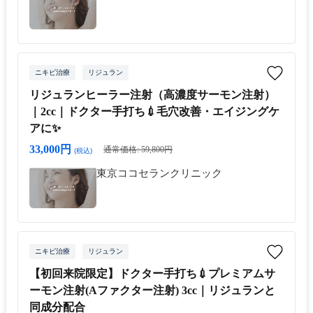
ニキビ治療
リジュラン
リジュランヒーラー注射（高濃度サーモン注射）
｜2cc｜ドクター手打ち💉毛穴改善・エイジングケ
アに✨
33,000円
通常価格: 59,800円
(税込)
東京ココセランクリニック
ニキビ治療
リジュラン
【初回来院限定】ドクター手打ち💉プレミアムサ
ーモン注射(Aファクター注射) 3cc｜リジュランと
同成分配合