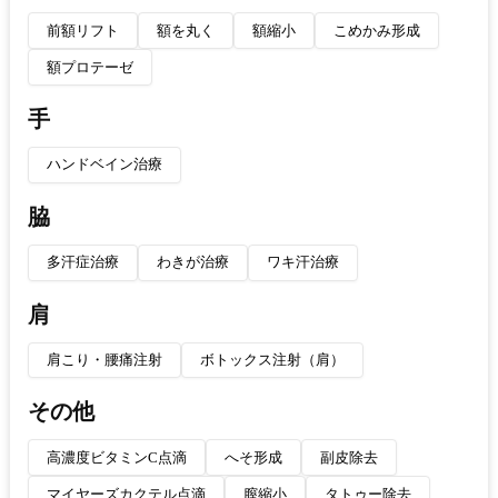
前額リフト
額を丸く
額縮小
こめかみ形成
額プロテーゼ
手
ハンドベイン治療
脇
多汗症治療
わきが治療
ワキ汗治療
肩
肩こり・腰痛注射
ボトックス注射（肩）
その他
高濃度ビタミンC点滴
へそ形成
副皮除去
マイヤーズカクテル点滴
膣縮小
タトゥー除去