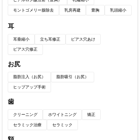
モントゴメリー腺除去
乳房再建
豊胸
乳頭縮小
耳
耳垂縮小
立ち耳修正
ピアス穴あけ
ピアス穴修正
お尻
脂肪注入（お尻）
脂肪吸引（お尻）
ヒップアップ手術
歯
クリーニング
ホワイトニング
矯正
セラミック治療
セラミック
額