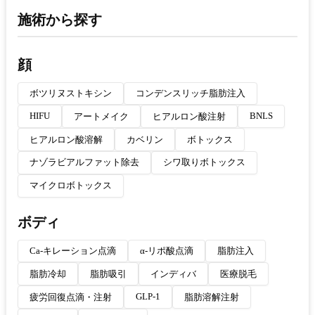
施術から探す
顔
ボツリヌストキシン
コンデンスリッチ脂肪注入
HIFU
BNLS
アートメイク
ヒアルロン酸注射
ヒアルロン酸溶解
カベリン
ボトックス
ナゾラビアルファット除去
シワ取りボトックス
マイクロボトックス
ボディ
Ca-キレーション点滴
α-リポ酸点滴
脂肪注入
脂肪冷却
脂肪吸引
インディバ
医療脱毛
GLP-1
疲労回復点滴・注射
脂肪溶解注射