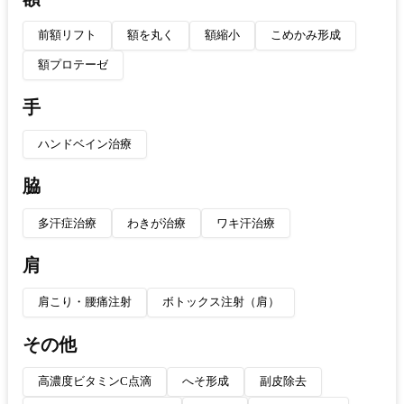
前額リフト
額を丸く
額縮小
こめかみ形成
額プロテーゼ
手
ハンドベイン治療
脇
多汗症治療
わきが治療
ワキ汗治療
肩
肩こり・腰痛注射
ボトックス注射（肩）
その他
高濃度ビタミンC点滴
へそ形成
副皮除去