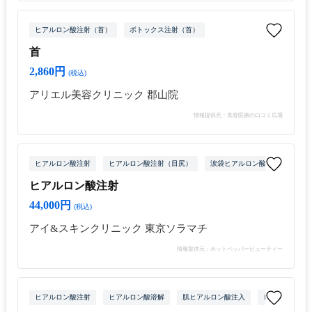
ヒアルロン酸注射（首）
ボトックス注射（首）
首
2,860円
(税込)
アリエル美容クリニック 郡山院
情報提供元：美容医療の口コミ広場
ヒアルロン酸注射
ヒアルロン酸注射（目尻）
涙袋ヒアルロン酸注射
ヒア
ヒアルロン酸注射
44,000円
(税込)
アイ&スキンクリニック 東京ソラマチ
情報提供元：ホットペッパービューティー
ヒアルロン酸注射
ヒアルロン酸溶解
肌ヒアルロン酸注入
ヒアルロン酸注