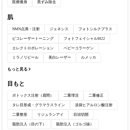
医療痩身
黒ずみ除去
肌
NMN点滴・注射
ジェネシス
フォトシルクプラス
ピコレーザートーニング
フォトフェイシャルM22
エレクトロポレーション
ベビーコラーゲン
ミラノリピール
美白レーザー
ルメッカ
もっと見る
目もと
ボトックス注射（眉間）
二重埋没
二重修正
タレ目形成・グラマラスライン
涙袋ヒアルロン酸注射
二重整形
リジュランアイ
目頭切開
脂肪注入（目の下）
脂肪注入（ゴルゴ線）