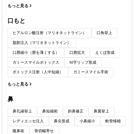
もっと見る
口もと
ヒアルロン酸注射（マリオネットライン）
口角挙上
脂肪注入（マリオネットライン）
口唇縮小（唇を薄くする）
口唇拡大
えくぼ形成
ガミースマイルボトックス
M字リップ形成
ボトックス注射（人中短縮）
ガミースマイル手術
もっと見る
鼻
鼻孔縁挙上
鼻短縮術
斜鼻修正
鼻翼挙上
レディエッセ注入
鼻尖形成
小鼻縮小
軟骨移植
隆鼻術
骨切幅寄せ