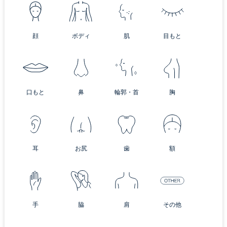
顔
ボディ
肌
目もと
口もと
鼻
輪郭・首
胸
耳
お尻
歯
額
手
脇
肩
その他