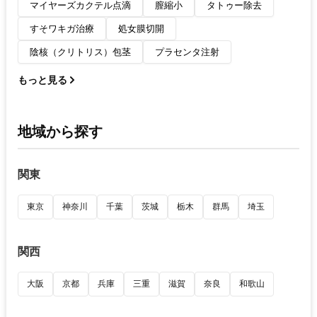
マイヤーズカクテル点滴
膣縮小
タトゥー除去
すそワキガ治療
処女膜切開
陰核（クリトリス）包茎
プラセンタ注射
もっと見る
地域から探す
関東
東京
神奈川
千葉
茨城
栃木
群馬
埼玉
関西
大阪
京都
兵庫
三重
滋賀
奈良
和歌山