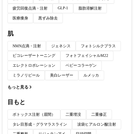
GLP-1
疲労回復点滴・注射
脂肪溶解注射
医療痩身
黒ずみ除去
肌
NMN点滴・注射
ジェネシス
フォトシルクプラス
ピコレーザートーニング
フォトフェイシャルM22
エレクトロポレーション
ベビーコラーゲン
ミラノリピール
美白レーザー
ルメッカ
もっと見る
目もと
ボトックス注射（眉間）
二重埋没
二重修正
タレ目形成・グラマラスライン
涙袋ヒアルロン酸注射
二重整形
リジュランアイ
目頭切開