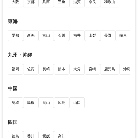
大阪
京都
兵庫
三重
滋賀
奈良
和歌山
東海
愛知
新潟
富山
石川
福井
山梨
長野
岐阜
九州・沖縄
福岡
佐賀
長崎
熊本
大分
宮崎
鹿児島
沖縄
中国
鳥取
島根
岡山
広島
山口
四国
徳島
香川
愛媛
高知