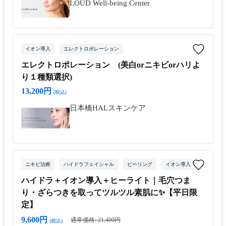
LOUD Well-being Center
イオン導入
エレクトロポレーション
エレクトロポレーション (美白orニキビorハリよ
り１種類選択)
13,200円
(税込)
日本橋HALスキンケア
ニキビ治療
ハイドラフェイシャル
ピーリング
イオン導入
ハイドラ＋イオン導入＋ヒーライト｜毛穴つま
り・ざらつきを取ってツルツル素肌に✨【平日限
定】
9,600円
通常価格: 21,400円
(税込)