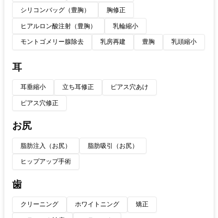
シリコンバッグ（豊胸）
胸修正
ヒアルロン酸注射（豊胸）
乳輪縮小
モントゴメリー腺除去
乳房再建
豊胸
乳頭縮小
耳
耳垂縮小
立ち耳修正
ピアス穴あけ
ピアス穴修正
お尻
脂肪注入（お尻）
脂肪吸引（お尻）
ヒップアップ手術
歯
クリーニング
ホワイトニング
矯正