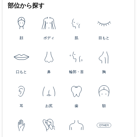
部位から探す
顔
ボディ
肌
目もと
口もと
鼻
輪郭・首
胸
耳
お尻
歯
額