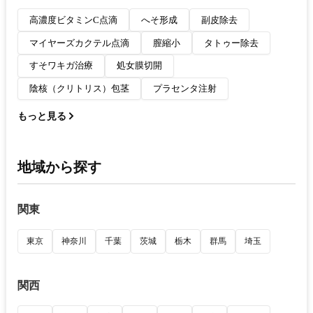
高濃度ビタミンC点滴
へそ形成
副皮除去
マイヤーズカクテル点滴
膣縮小
タトゥー除去
すそワキガ治療
処女膜切開
陰核（クリトリス）包茎
プラセンタ注射
もっと見る
地域から探す
関東
東京
神奈川
千葉
茨城
栃木
群馬
埼玉
関西