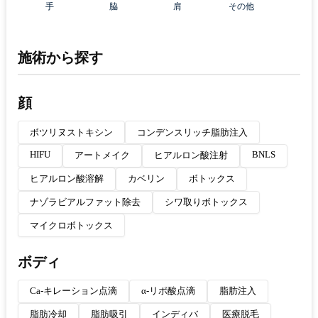
手
脇
肩
その他
施術から探す
顔
ボツリヌストキシン
コンデンスリッチ脂肪注入
HIFU
BNLS
アートメイク
ヒアルロン酸注射
ヒアルロン酸溶解
カベリン
ボトックス
ナゾラビアルファット除去
シワ取りボトックス
マイクロボトックス
ボディ
Ca-キレーション点滴
α-リポ酸点滴
脂肪注入
脂肪冷却
脂肪吸引
インディバ
医療脱毛