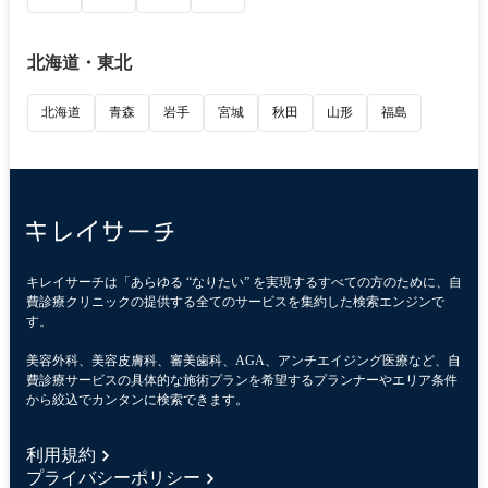
北海道・東北
北海道
青森
岩手
宮城
秋田
山形
福島
キレイサーチは「あらゆる “なりたい” を実現するすべての方のために、自
費診療クリニックの提供する全てのサービスを集約した検索エンジンで
す。
美容外科、美容皮膚科、審美歯科、AGA、アンチエイジング医療など、自
費診療サービスの具体的な施術プランを希望するプランナーやエリア条件
から絞込でカンタンに検索できます。
利用規約
プライバシーポリシー