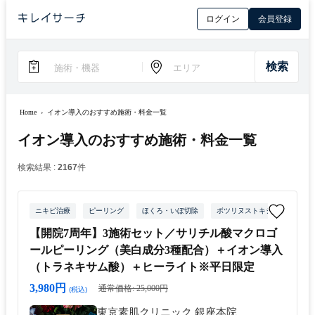
ログイン
会員登録
Home
›
イオン導入のおすすめ施術・料金一覧
イオン導入のおすすめ施術・料金一覧
検索結果 :
2167
件
ニキビ治療
ピーリング
ほくろ・いぼ切除
ボツリヌストキシン
イオ
【開院7周年】3施術セット／サリチル酸マクロゴ
ールピーリング（美白成分3種配合）＋イオン導入
（トラネキサム酸）＋ヒーライト※平日限定
3,980円
通常価格: 25,000円
(税込)
東京素肌クリニック 銀座本院