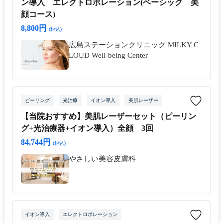
ン導入 エレクトロポレーション(ベーシック 美
顔コース)
8,800円
(税込)
広島ステーションクリニック MILKY C
LOUD Well-being Center
ピーリング
光治療
イオン導入
美肌レーザー
【当院おすすめ】美肌レーザーセット（ピーリン
グ+光治療器+イオン導入）全顔 3回
84,744円
(税込)
やさしい美容皮膚科
イオン導入
エレクトロポレーション