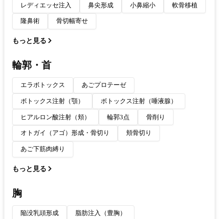
レディエッセ注入
鼻尖形成
小鼻縮小
軟骨移植
隆鼻術
骨切幅寄せ
もっと見る
輪郭・首
エラボトックス
あごプロテーゼ
ボトックス注射（顎）
ボトックス注射（唾液腺）
ヒアルロン酸注射（頬）
輪郭3点
骨削り
オトガイ（アゴ）形成・骨切り
頬骨切り
あご下筋肉縛り
もっと見る
胸
陥没乳頭形成
脂肪注入（豊胸）