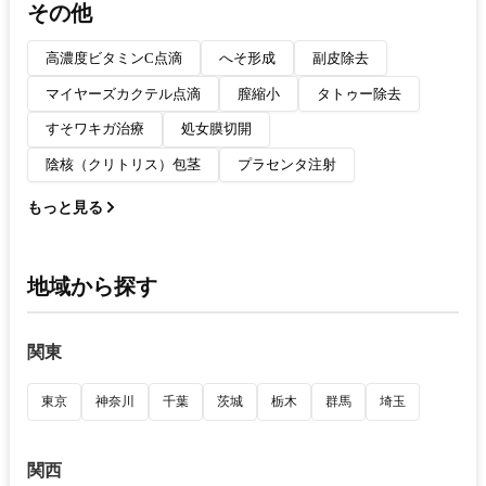
その他
高濃度ビタミンC点滴
へそ形成
副皮除去
マイヤーズカクテル点滴
膣縮小
タトゥー除去
すそワキガ治療
処女膜切開
陰核（クリトリス）包茎
プラセンタ注射
もっと見る
地域から探す
関東
東京
神奈川
千葉
茨城
栃木
群馬
埼玉
関西