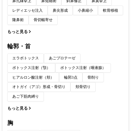
鼻孔縁挙上
鼻短縮術
斜鼻修正
鼻翼挙上
レディエッセ注入
鼻尖形成
小鼻縮小
軟骨移植
隆鼻術
骨切幅寄せ
もっと見る
輪郭・首
エラボトックス
あごプロテーゼ
ボトックス注射（顎）
ボトックス注射（唾液腺）
ヒアルロン酸注射（頬）
輪郭3点
骨削り
オトガイ（アゴ）形成・骨切り
頬骨切り
あご下筋肉縛り
もっと見る
胸