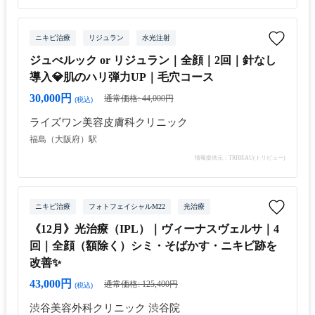
ニキビ治療
リジュラン
水光注射
ジュべルック or リジュラン｜全顔｜2回｜針なし
導入💎肌のハリ弾力UP｜毛穴コース
30,000円
通常価格: 44,000円
(税込)
ライズワン美容皮膚科クリニック
福島（大阪府）駅
情報提供元：TRIBEAU(トリビュー)
ニキビ治療
フォトフェイシャルM22
光治療
《12月》光治療（IPL）｜ヴィーナスヴェルサ｜4
回｜全顔（額除く）シミ・そばかす・ニキビ跡を
改善✨
43,000円
通常価格: 125,400円
(税込)
渋谷美容外科クリニック 渋谷院