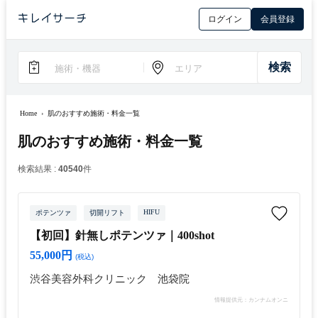
ログイン
会員登録
Home
›
肌のおすすめ施術・料金一覧
肌のおすすめ施術・料金一覧
検索結果 :
40540
件
HIFU
ポテンツァ
切開リフト
【初回】針無しポテンツァ｜400shot
55,000円
(税込)
渋谷美容外科クリニック 池袋院
情報提供元：カンナムオンニ