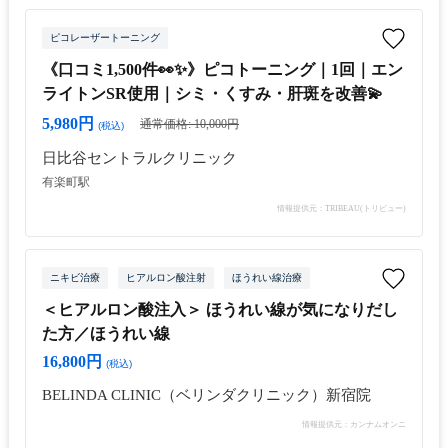
ピコレーザートーニング
《口コミ1,500件👀✨》ピコトーニング｜1回｜エン
ライトンSR使用｜シミ・くすみ・肝斑を改善💫
5,980円
通常価格: 10,000円
(税込)
日比谷セントラルクリニック
有楽町駅
情報提供元：TRIBEAU(トリビュー)
ニキビ治療
ヒアルロン酸注射
ほうれい線治療
＜ヒアルロン酸注入＞ ほうれい線が気になりだし
た方／ほうれい線
16,800円
(税込)
BELINDA CLINIC（ベリンダクリニック）新宿院
情報提供元：カンナムオンニ