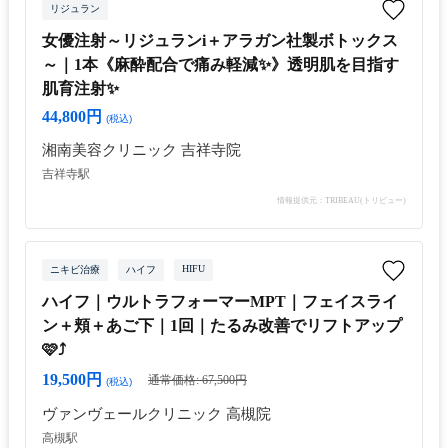
リジュラン
女優注射～リジュランi＋アラガン社製ボトックス
～｜1本《麻酔配合で痛み軽減✨》透明肌を目指す
肌育注射✨
44,800円
(税込)
湘南美容クリニック 吉祥寺院
吉祥寺駅
情報提供元：TRIBEAU(トリビュー)
HIFU
ニキビ治療
ハイフ
ハイフ｜ウルトラフォーマーMPT｜フェイスライ
ン＋頬＋あご下｜1回｜たるみ改善でリフトアップ
🩷⤴️
19,500円
通常価格: 67,500円
(税込)
ヴァンヴェールクリニック 高槻院
高槻駅