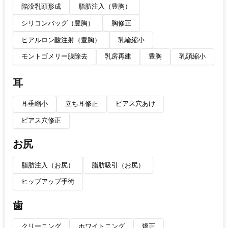
陥没乳頭形成
脂肪注入（豊胸）
シリコンバッグ（豊胸）
胸修正
ヒアルロン酸注射（豊胸）
乳輪縮小
モントゴメリー腺除去
乳房再建
豊胸
乳頭縮小
耳
耳垂縮小
立ち耳修正
ピアス穴あけ
ピアス穴修正
お尻
脂肪注入（お尻）
脂肪吸引（お尻）
ヒップアップ手術
歯
クリーニング
ホワイトニング
矯正