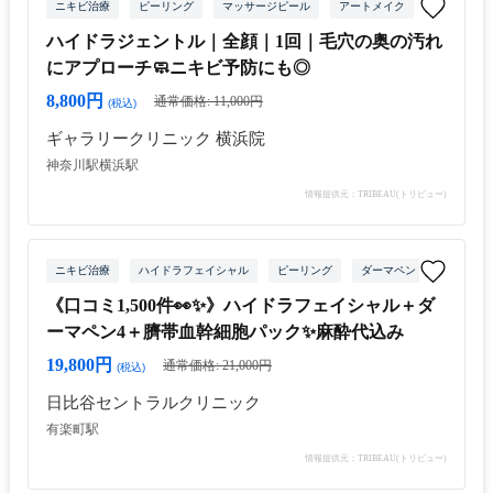
ニキビ治療
ピーリング
マッサージピール
アートメイク
ハイドラジェントル｜全顔｜1回｜毛穴の奥の汚れ
にアプローチ🧼ニキビ予防にも◎
8,800円
通常価格: 11,000円
(税込)
ギャラリークリニック 横浜院
神奈川駅
横浜駅
情報提供元：TRIBEAU(トリビュー)
ニキビ治療
ハイドラフェイシャル
ピーリング
ダーマペン
《口コミ1,500件👀✨》ハイドラフェイシャル＋ダ
ーマペン4＋臍帯血幹細胞パック✨麻酔代込み
19,800円
通常価格: 21,000円
(税込)
日比谷セントラルクリニック
有楽町駅
情報提供元：TRIBEAU(トリビュー)