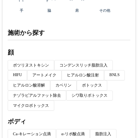
手
脇
肩
その他
施術から探す
顔
ボツリヌストキシン
コンデンスリッチ脂肪注入
HIFU
BNLS
アートメイク
ヒアルロン酸注射
ヒアルロン酸溶解
カベリン
ボトックス
ナゾラビアルファット除去
シワ取りボトックス
マイクロボトックス
ボディ
Ca-キレーション点滴
α-リポ酸点滴
脂肪注入