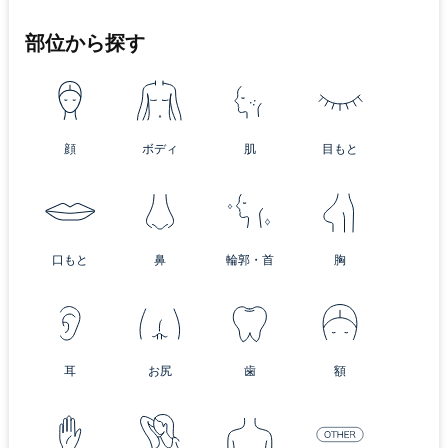
部位から探す
顔
ボディ
肌
目もと
口もと
鼻
輪郭・首
胸
耳
お尻
歯
額