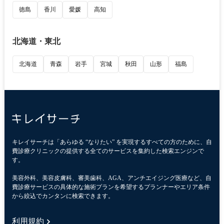
徳島
香川
愛媛
高知
北海道・東北
北海道
青森
岩手
宮城
秋田
山形
福島
キレイサーチは「あらゆる “なりたい” を実現するすべての方のために、自
費診療クリニックの提供する全てのサービスを集約した検索エンジンで
す。
美容外科、美容皮膚科、審美歯科、AGA、アンチエイジング医療など、自
費診療サービスの具体的な施術プランを希望するプランナーやエリア条件
から絞込でカンタンに検索できます。
利用規約