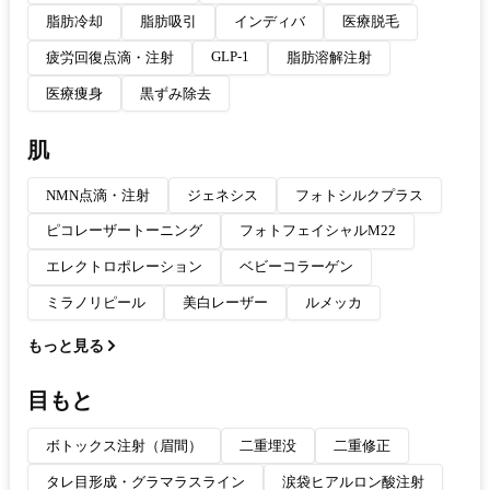
脂肪冷却
脂肪吸引
インディバ
医療脱毛
GLP-1
疲労回復点滴・注射
脂肪溶解注射
医療痩身
黒ずみ除去
肌
NMN点滴・注射
ジェネシス
フォトシルクプラス
ピコレーザートーニング
フォトフェイシャルM22
エレクトロポレーション
ベビーコラーゲン
ミラノリピール
美白レーザー
ルメッカ
もっと見る
目もと
ボトックス注射（眉間）
二重埋没
二重修正
タレ目形成・グラマラスライン
涙袋ヒアルロン酸注射